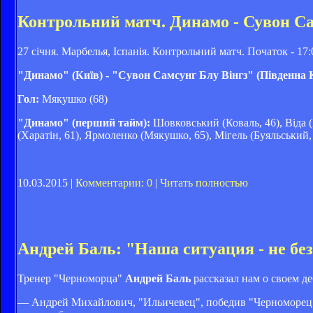
Контрольний матч. Динамо - Сувон Сам
27 січня. Марбелья, Іспанія. Контрольний матч. Початок - 17:
"Динамо" (Київ) - "Сувон Самсунг Блу Вінгз" (Південна Ко
Гол:
Мякушко (68)
"Динамо" (перший тайм):
Шовковський (Коваль, 46), Віда (Б
(Харатін, 61), Ярмоленко (Мякушко, 65), Мігель (Буяльський, 
10.03.2015 |
Комментарии: 0
|
Читать полностью
Андрей Баль: "Наша ситуация - не бе
Тренер "Черноморца"
Андрей Баль
рассказал нам о своем де
— Андрей Михайлович, "Ильичевец", победив "Черноморец" 