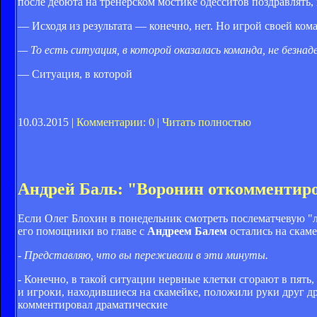
после дебюта на тренерском мостике одесситов поздравлять, 
— Исходя из результата — конечно, нет. Но игрой своей ком
— То есть ситуация, в которой оказалась команда, не безна
— Ситуация, в которой
10.03.2015 |
Комментарии: 0
|
Читать полностью
Андрей Баль: "Воронин откомментиро
Если Олег Блохин в понедельник смотреть послематчевую "л
его помощники во главе с
Андреем Балем
остались на скаме
- Представляю, что вы переживали в эти минуты.
- Конечно, в такой ситуации нервные клетки сгорают в пять, 
и игроки, находившиеся на скамейке, положили руки друг др
комментировал драматические