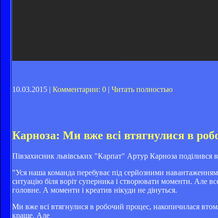
10.03.2015 |
Комментарии: 0
|
Читать полностью
Карноза: Ми вже всі втягнулися в роб
Півзахисник львівських "Карпат" Артур Карноза поділився вр
"Уся наша команда перебуває під серйозними навантаженнями.
ситуацію біля воріт суперника і створювати моменти. Але вс
головне. А моменти і креатив нікуди не дінуться.
Ми вже всі втягнулися в робочий процес, накопичилася втома.
краще. Але