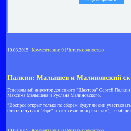
10.03.2015 |
Комментарии: 0
|
Читать полностью
Палкин: Малышев и Малиновский скор
Генеральный директор донецкого "Шахтера" Сергей Палкин 
Максима Малышева и Руслана Малиновского.
"Воспрос открыт только по сборам: будут ли они участвовать 
они останутся в "Заре" и этот сезон доиграют там", - сообщи
10.03.2015 |
Комментарии: 0
|
Читать полностью