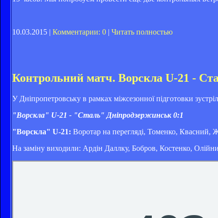
10.03.2015 |
Комментарии: 0
|
Читать полностью
Контрольний матч. Ворскла U-21 - Ст
У Дніпропетровську в рамках міжсезонної підготовки зустрі
"Ворскла" U-21 - "Сталь" Дніпродзержинськ 0:1
"Ворскла" U-21:
Воротар на перегляді, Томенко, Квасний,
На заміну виходили: Ардін Даллку, Бобров, Костенко, Олійни