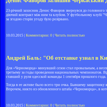
Денис Фаворов залишив Черкаський 
23-річний захисник Денис Фаворов звернувся до головного 
діючий контракт між ним та клубом. У футбольному клубі "Ч
за згодою сторін угоду було розірвано.
10.03.2015 |
Комментарии: 0
|
Читать полностью
Андрей Баль: "Об отставке узнал в К
Для «Черноморца» минувший сезон стал провальным, а весен
третьему за годы проведения национальных чемпионатов. Вр
ставший у руля одесской команды 1 сентября прошлого года.
Тогда в ее активе было всего три очка. Бывшему защитник
Впрочем, никто из обновленного штаба «Черноморца», в кот
10.03.2015 |
Комментарии: 0
|
Читать полностью