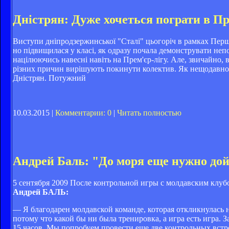
Дністрян: Дуже хочеться пограти в Пр
Виступи дніпродзержинської "Сталі" цьогоріч в рамках Перш
но підвищилася у класі, як одразу почала демонструвати непо
націлюючись навесні навіть на Прем'єр-лігу. Але, звичайно, в 
різних причин вирішують покинути колектив. Як нещодавно п
Дністрян. Потужний
10.03.2015 |
Комментарии: 0
|
Читать полностью
Андрей Баль: "До моря еще нужно до
5 сентября 2009 После контрольной игры с молдавским клу
Андрей БАЛЬ:
— Я благодарен молдавской команде, которая откликнулась н
потому что какой бы ни была тренировка, а игра есть игра. 
15 часов. Мы попробуем провести еще две контрольных встре