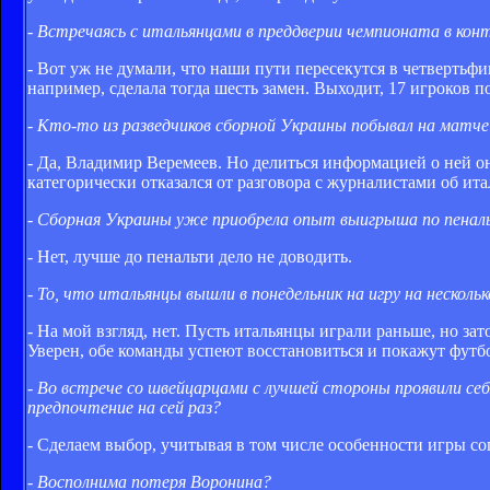
- Встречаясь с итальянцами в преддверии чемпионата в кон
- Вот уж не думали, что наши пути пересекутся в четвертьф
например, сделала тогда шесть замен. Выходит, 17 игроков 
- Кто-то из разведчиков сборной Украины побывал на матч
- Да, Владимир Веремеев. Но делиться информацией о ней он
категорически отказался от разговора с журналистами об итал
- Сборная Украины уже приобрела опыт выигрыша по пенал
- Нет, лучше до пенальти дело не доводить.
- То, что итальянцы вышли в понедельник на игру на нескол
- На мой взгляд, нет. Пусть итальянцы играли раньше, но зат
Уверен, обе команды успеют восстановиться и покажут футбо
- Во встрече со швейцарцами с лучшей стороны проявили се
предпочтение на сей раз?
- Сделаем выбор, учитывая в том числе особенности игры соп
- Восполнима потеря Воронина?