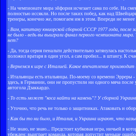
- На чемпионате мира эйфория исчезает сама по себе. На см
полностью иссякли. Но после таких побед, как над Швейцари
тренеры, конечно же, помогаем им в этом. Впереди не менее
- Вам, капитану юниорской сборной СССР 1977 года, после 
не было - ведь вы выиграли финал первого чемпионата мира.
нет?
- Да, тогда серия пенальти действительно затянулась настол
положил вратаря в один угол, а сам пробил... в штангу. К сч
- Вернемся к игре с Италией. Какое впечатление производи
- Итальянцы есть итальянцы. По-моему со времени Эрреры - и
здесь, в Германии, они не пропустили ни одного мяча после 
автогола Дзаккардо.
- То есть может "коса найти на камень"? У сборной Украин
- Уточню, что речь не только о защитниках. Атаковать и обо
- Как бы то ни было, и Италия, и Украина играют, что наз
- Не знаю, не знаю... Предстоит кубковая игра, ничьей в ко
убежден: выиграет команда, которая допустит меньше ошибо