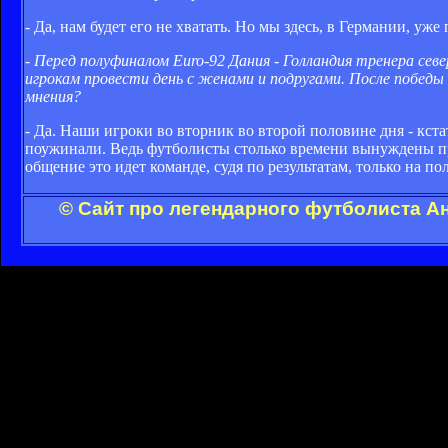
- Да, нам будет его не хватать. Но мы здесь, в Германии, уж
- Перед полуфиналом Euro-92 Дания - Голландия тренера се
игрокам провести день с женами и подругами. После победы
мнения?
- Да. Наши игроки во вторник во второй половине дня - кста
поужинали. Ведь футболисты столько времени вынуждены про
общение это идет команде, судя по результатам, только на пол
© Сайт про легендарного футболиста А