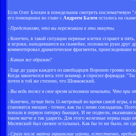
Если Олег Блохин в понедельник смотреть послематчевую "л
его помощники во главе с
Андреем Балем
остались на скаме
- Представляю, что вы переживали в эти минуты.
- Конечно, в такой ситуации нервные клетки сгорают в пять, 
и игроки, находившиеся на скамейке, положили руки друг др
комментировал драматические фрагменты, происходившие на
- Каким же образом?
- Еще до удара каждого из швейцарцев Воронин громко воскли
Когда закончился весь этот кошмар, я спросил форварда: "Ты
почти в той же степени, что Шовковский.
- Вы ведь тоже в свое время исполняли пенальти. Что при э
- Конечно, лучше бить 11-метровый во время самой игры, а 
становятся эмоции - точнее, как ты с ними совладаешь. Поэто
попали в первую пятерку бьющих. И не подвели, оказавшись
таком матче и так ударить. Для этого железные нервы надо и
Милевский был свежее остальных. Как бы то ни было, он сдел
- Сразу после матча украинские игроки, естественно, пребы