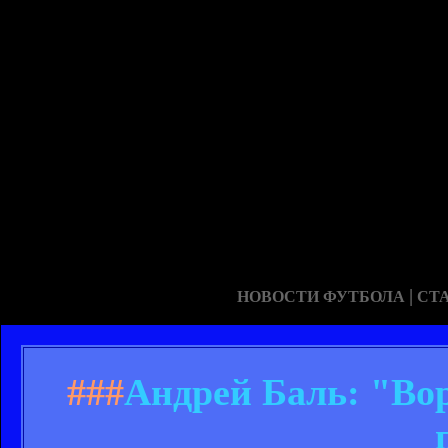
|
НОВОСТИ ФУТБОЛА
СТ
###
Андрей Баль: "Во