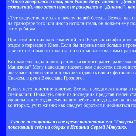
- Много говорилось о том, что Роман Безус уйдет в "Днепр
сожалений, что этот игрок не раскрылся в "Динамо", ка
- Тут следует вернуться к началу нашей беседы. Безуса, как
на трансфере того или иного исполнителя, он должен ему п
этим ребятам.
При этом нет никаких сомнений, что Безус - квалифицирован
отцом о переезде в Киев. Если бы парень имел больше игров
зависит не только от таланта, но и от множества самых разны
Вот вам еще одна иллюстрация сказанного ранее: разве мы 
Мандзюка? Могу навскидку назвать вам с десяток исполнител
оказалась правильной и практика отдавать наших футболист
Скажем, в руки Вячеслава Грозного.
Руки у него поистине золотые. Все мы находимся иногда в п
специалист. Пожалуй, один из последних представителей ста
удовольствием отдаю ему наших ребят - иногда даже на невы
во-вторых, учит жизни: как следует бороться и добиваться п
- Тут не поспоришь: в свое время капитаном его "Говерл
показавший себя на сборах в Испании Сергей Мякушко.