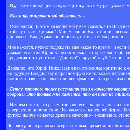
- Ну, я же не вижу целостную картину, поэтому рассуждать м
- Как информированный обыватель...-
- (Улыбается). В этом качестве могу вам сказать, что Влад вс
чтобы у нас, в "Динамо". Мне младший Калитвинцев всегда 
одночасье. Влад мужал постепенно, и с возрастом росло и ег
Мне кажется, нужно подождать еще какое-то время - и если о
уважаю его отца Юрия Калитвинцева, с которым часто общаюсь
предлагают отпустить из "Динамо" в другой клуб. Тут нет 
Добавлю, что Юрий Николаевич как относился критично к себ
но будущее Владиславу я прогнозирую не только из персона
покинет правофланговый или левофланговый игрок - имен я 
- Бетау, которого тоже рассматривали в качестве вероят
обороны. Это только мне кажется, что он пока не слишко
- Начнем с того, что рассматривали его как претендента на 
совершенно иное мнение. Что касается нынешней формы Бетау
футбол нынче меняется даже не ежегодно - ежедневно, стано
Человеку, не игравшему всерьез столько времени, необходима