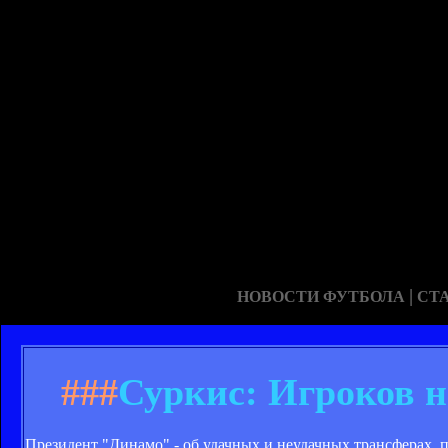
|
НОВОСТИ ФУТБОЛА
СТ
###
Суркис: Игроков н
Президент "Динамо" - об удачных и неудачных трансферах, 