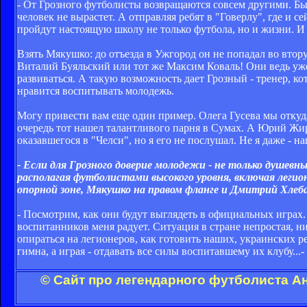
- От Грозного футболисты возвращаются совсем другими. Быв
человек не вырастет. А отправляя ребят в "Говерлу", где и 
пройдут настоящую школу не только футбола, но и жизни. И 
Взять Мякушко: до отъезда в Ужгород он не попадал во вторую
Виталий Буяльский или тот же Максим Коваль! Они ведь уже 
развиваться. А такую возможность дает Грозный - тренер, ко
нравится воспитывать молодежь.
Могу привести вам еще один пример. Олега Гусева мы откуд
очередь тот нашел талантливого парня в Сумах. А Юрий Жир
оказавшегося в "Челси", но я его не послушал. Не я даже - 
- Если для Грозного доверие молодежи - не только душевн
располагая футболистами высокого уровня, включая легио
опорной зоне, Мякушко на правом фланге и Дмитрий Хлеба
- Посмотрим, как они будут выглядеть в официальных играх. 
воспитанников меня радует. Ситуация в стране непростая, ни
опираться на легионеров, как готовить наших, украинских р
гимна, а играя - отдавать все силы воспитавшему их клубу...-
© Сайт про легендарного футболиста А