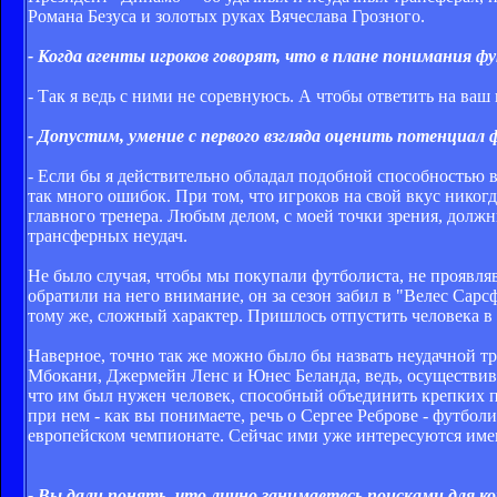
Романа Безуса и золотых руках Вячеслава Грозного.
- Когда агенты игроков говорят, что в плане понимания 
- Так я ведь с ними не соревнуюсь. А чтобы ответить на ваш
- Допустим, умение с первого взгляда оценить потенциал
- Если бы я действительно обладал подобной способностью 
так много ошибок. При том, что игроков на свой вкус никог
главного тренера. Любым делом, с моей точки зрения, должн
трансферных неудач.
Не было случая, чтобы мы покупали футболиста, не проявля
обратили на него внимание, он за сезон забил в "Велес Сар
тому же, сложный характер. Пришлось отпустить человека в 
Наверное, точно так же можно было бы назвать неудачной 
Мбокани, Джермейн Ленс и Юнес Беланда, ведь, осуществив 
что им был нужен человек, способный объединить крепких п
при нем - как вы понимаете, речь о Сергее Реброве - футбол
европейском чемпионате. Сейчас ими уже интересуются имен
- Вы дали понять, что лично занимаетесь поисками для ко