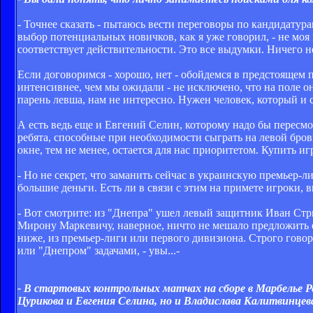
- Точнее сказать - пытаюсь вести переговоры по кандидату
выбор потенциальных новичков, как я уже говорил, - не моя
соответствует действительности. Это все выдумки. Ничего н
Если договоримся - хорошо, нет - обойдемся в предстоящем 
интенсивнее, чем мы ожидали - не исключено, что на поле он
парень левша, нам не интересно. Нужен человек, который и
А есть ведь еще и Евгений Селин, которому надо бы пересмот
ребята, способные при необходимости сыграть на левой бров
окне, тем не менее, остается для нас приоритетом. Купить иг
- Но не секрет, что заманить сейчас в украинскую премьер-л
большие деньги. Есть ли в связи с этим на примете игроки,
- Вот смотрите: из "Днепра" ушел левый защитник Иван Стр
Мирону Маркевичу, наверное, ничто не мешало предложить с
ниже, из премьер-лиги или первого дивизиона. Строго говор
или "Днепром" задачами, - увы...-
- В стартовых контрольных матчах на сборе в Марбелье Р
Цурикова и Евгения Селина, но и Владислава Калитвинцева.