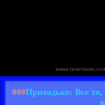
|
НОВОСТИ ФУТБОЛА
СТ
###
Приходько: Все то,