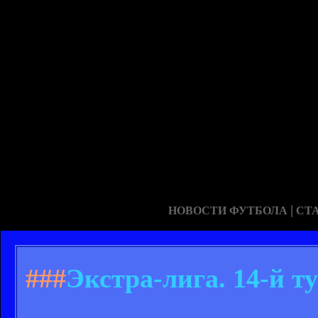
|
НОВОСТИ ФУТБОЛА
СТ
###
Экстра-лига. 14-й т